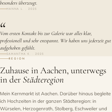
besonders überzeugt.
HANNA L. · 2025
“
Vom ersten Kontakt bis zur Galerie war alles klar,
professionell und sehr entspannt. Wir haben uns jederzeit gut
aufgehoben gefühlt.
SAMANTHA K. · 2025
REGION
Zuhause in Aachen, unterwegs
in der
Städteregion
Mein Kernmarkt ist Aachen. Darüber hinaus begleite
ich Hochzeiten in der ganzen Städteregion: in
Würselen, Herzogenrath, Stolberg, Eschweiler und